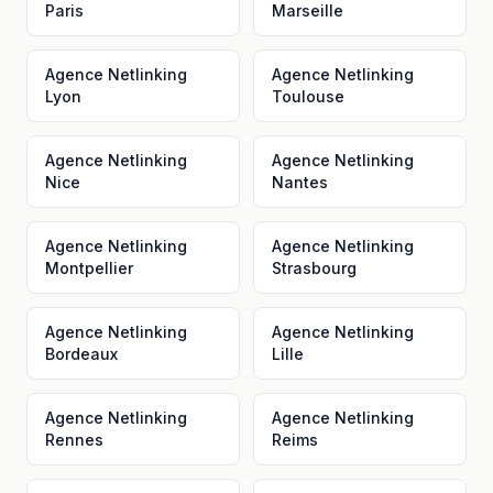
Paris
Marseille
Agence Netlinking
Agence Netlinking
Lyon
Toulouse
Agence Netlinking
Agence Netlinking
Nice
Nantes
Agence Netlinking
Agence Netlinking
Montpellier
Strasbourg
Agence Netlinking
Agence Netlinking
Bordeaux
Lille
Agence Netlinking
Agence Netlinking
Rennes
Reims