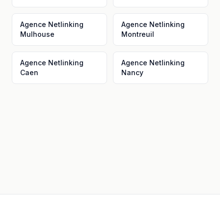
Agence Netlinking
Agence Netlinking
Mulhouse
Montreuil
Agence Netlinking
Agence Netlinking
Caen
Nancy