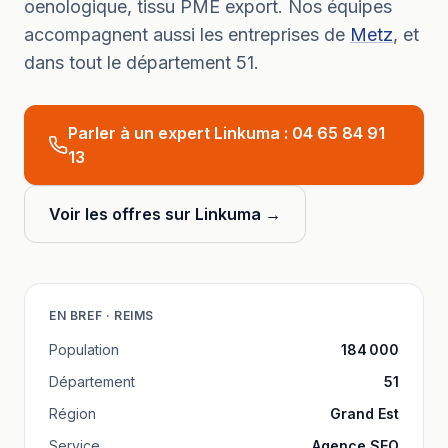
oenologique, tissu PME export.
Nos équipes
accompagnent aussi les entreprises de
Metz
, et
dans tout le département
51
.
Parler à un expert Linkuma :
04 65 84 91
13
Voir les offres sur Linkuma →
EN BREF ·
REIMS
Population
184 000
Département
51
Région
Grand Est
Service
Agence SEO