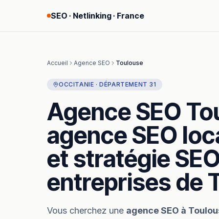
SEO · Netlinking · France
Accueil
Agence SEO
Toulouse
OCCITANIE
· DÉPARTEMENT
31
Agence SEO
To
agence SEO
loca
et stratégie SEO
entreprises
de
Vous cherchez
une
agence SEO
à
Toulou