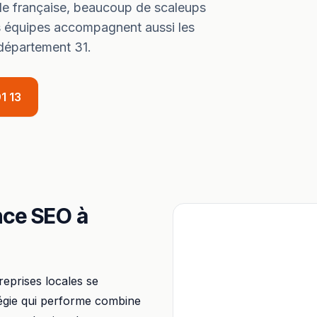
ale française, beaucoup de scaleups
 équipes accompagnent aussi les
e département
31
.
1 13
nce SEO
à
treprises locales se
égie qui performe combine