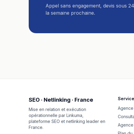
Appel sans engagement, devis sous 24
la semaine prochaine.
Servic
SEO · Netlinking · France
Agence
Mise en relation et exécution
opérationnelle par
Linkuma
,
Consult
plateforme SEO et netlinking leader en
Agence 
France.
Plan du 