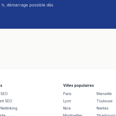
 h, démarrage possible dès
es
Villes populaires
 SEO
Paris
Marseille
ant SEO
Lyon
Toulouse
Netlinking
Nice
Nantes
site
Montpellier
Strasbourg