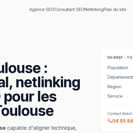
Agence SEO
Consultant SEO
Netlinking
Plan du site
EN BREF ·
TO
ulouse
:
Population
l, netlinking
Département
Région
 pour les
Service
Toulouse
Contact direct
04 65 84
se
capable d'aligner technique,