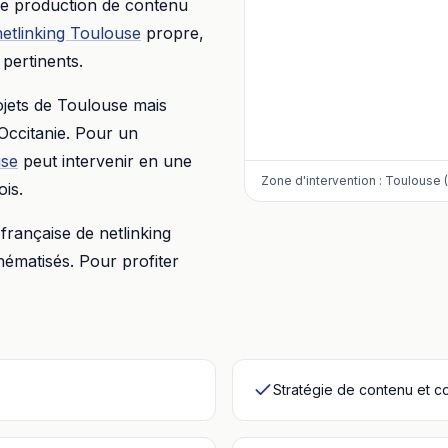
une production de contenu
netlinking
Toulouse
propre,
 pertinents.
ojets
de
Toulouse
mais
Occitanie
. Pour un
use
peut intervenir en une
Zone d'intervention :
Toulouse (
is.
française de netlinking
hématisés. Pour profiter
Stratégie de contenu et c