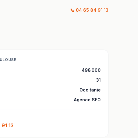
📞
04 65 84 91 13
ULOUSE
498 000
31
Occitanie
Agence SEO
 91 13