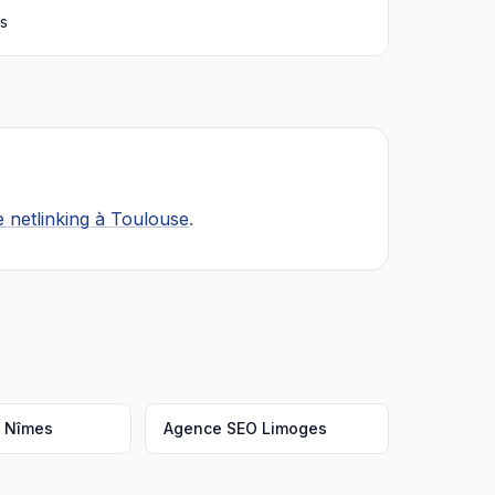
ns
 netlinking
à
Toulouse
.
O
Nîmes
Agence SEO
Limoges