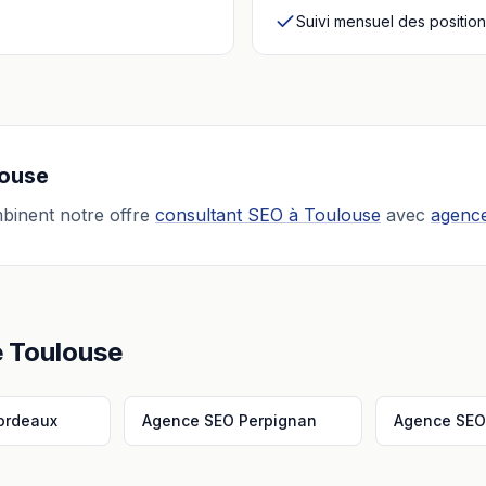
Suivi mensuel des positio
ouse
binent notre offre
consultant SEO
à
Toulouse
avec
agence
e
Toulouse
ordeaux
Agence SEO
Perpignan
Agence SE